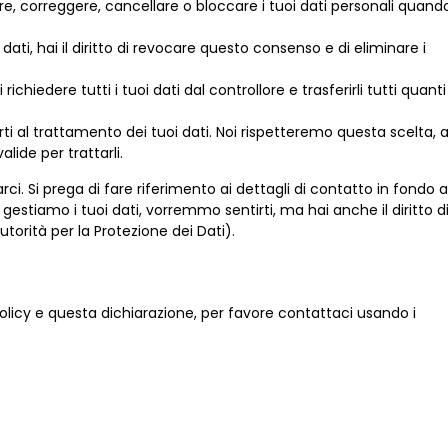
letare, correggere, cancellare o bloccare i tuoi dati personali quand
 dati, hai il diritto di revocare questo consenso e di eliminare i
o di richiedere tutti i tuoi dati dal controllore e trasferirli tutti quanti
porti al trattamento dei tuoi dati. Noi rispetteremo questa scelta, 
lide per trattarli.
arci. Si prega di fare riferimento ai dettagli di contatto in fondo a
stiamo i tuoi dati, vorremmo sentirti, ma hai anche il diritto d
utorità per la Protezione dei Dati).
icy e questa dichiarazione, per favore contattaci usando i