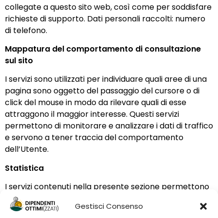
collegate a questo sito web, così come per soddisfare
richieste di supporto. Dati personali raccolti: numero
di telefono.
Mappatura del comportamento di consultazione
sul sito
I servizi sono utilizzati per individuare quali aree di una
pagina sono oggetto del passaggio del cursore o di
click del mouse in modo da rilevare quali di esse
attraggono il maggior interesse. Questi servizi
permettono di monitorare e analizzare i dati di traffico
e servono a tener traccia del comportamento
dell’Utente.
Statistica
I servizi contenuti nella presente sezione permettono
al Titolare del Trattamento di monitorare e analizzare
Gestisci Consenso
i dati di traffico e servono a tener traccia del